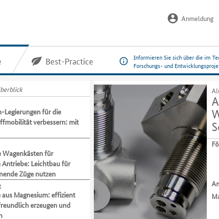
Anmeldung
Informieren Sie sich über die im
e
Best-Practice
Forschungs- und Entwicklungsproje
berblick
Al
A
-Legierungen für die
W
fmobilität verbessern: mit
S
Fö
e Wagenkästen für
e Antriebe: Leichtbau für
nende Züge nutzen
An
g
 aus Magnesium: effizient
Ma
freundlich erzeugen und
n