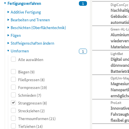
ihre
zu
Hauptkategorie
Fertigungsverfahren
1
DigiConCyc
Organisationen
Liste.
Verfahren
gelangen.
Nachhalti
anhand
Mit
und
Nutzen
Additive Fertigung
Gebäude: 
von
der
Aktivitäten
Sie
Bearbeiten und Trennen
automatisi
verschiedenen
Tabulatortaste
präsentieren.
die
Beschichten (Oberflächentechnik)
Kompetenzmerkmalen
können
Zugriffstaste
Green-AL-Li
einschränken.
Sie
Aluminium
O,
Fügen
Mit
zum
um
wiederver
Stoffeigenschaften ändern
der
jeweils
zum
Materialso
Umformen
1
Tabulatortaste
nächsten
Menüpunkt
LightBat
können
Projekt
für
Digital un
Alle auswählen
Sie
springen.
Organisationen
dünnwandi
zur
zu
Batterietr
Biegen
(9)
jeweils
gelangen.
OptUm-Ma
Fließpressen
(8)
nächsten
Nutzen
Magnesium
Kategorie
Sie
Formpressen
(19)
Nanoparti
bzw.
die
Schmieden
(7)
ermöglich
Kriterium
Zugriffstaste
ProLeit
Strangpressen
(8)
wechseln.
P,
Innovativ
um
Streckziehen
(2)
Fahrzeugte
zum
Thermoumformen
(21)
flexibel g
Menüpunkt
Tiefziehen
(14)
für