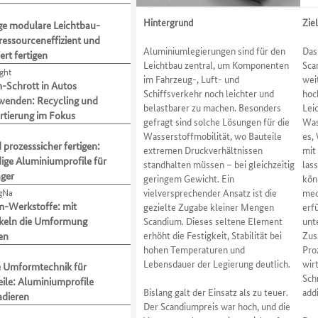
Hintergrund
Zie
ge modulare Leichtbau-
ressourceneffizient und
Aluminiumlegierungen sind für den
Das
ert fertigen
Leichtbau zentral, um Komponenten
Sca
ght
im Fahrzeug-, Luft- und
wei
-Schrott in Autos
Schiffsverkehr noch leichter und
hoc
wenden: Recycling und
belastbarer zu machen. Besonders
Lei
rtierung im Fokus
gefragt sind solche Lösungen für die
Was
Wasserstoffmobilität, wo Bauteile
es,
d prozesssicher fertigen:
extremen Druckverhältnissen
mit
ge Aluminiumprofile für
standhalten müssen – bei gleichzeitig
las
äger
geringem Gewicht. Ein
kön
gNa
vielversprechender Ansatz ist die
mec
-Werkstoffe: mit
gezielte Zugabe kleiner Mengen
erf
keln die Umformung
Scandium. Dieses seltene Element
unt
erhöht die Festigkeit, Stabilität bei
Zus
en
hohen Temperaturen und
Pro
Lebensdauer der Legierung deutlich.
wir
e Umformtechnik für
Sch
ile: Aluminiumprofile
Bislang galt der Einsatz als zu teuer.
add
radieren
Der Scandiumpreis war hoch, und die