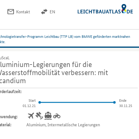
Kontakt
EN
 Technologietransfer-Programm Leichtbau (TTP LB) vom BMWE geförderten marktnahen
kte.
uScaL
luminium-Legierungen für die
asserstoffmobilität verbessern: mit
candium
rderlaufzeit:
Start
Ende
01.12.21
30.11.25
wendung:
terial:
Aluminium, Intermetallische Legierungen