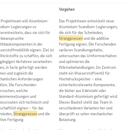
l
Vorgehen
 Projektteam will Aluminium-
Das Projektteam entwickelt neue
ndium-Legierungen so
Aluminium-Scandium-Legierungen,
terentwickeln, dass sie sich für
die sich für das Schmieden,
hbeanspruchte
Strangpressen
und die additive
chtbaukomponenten in der
Fertigung eignen. Die Forschenden
serstoffmobilität eignen. Ziel ist
variieren Scandiumgehalte,
 Werkstoffe zu schaffen, die sich
untersuchen das Umformverhalten
 gängigen Verfahren verarbeiten
und optimieren die
sen, in Serie gefertigt werden
Wärmebehandlungen. Im Zentrum
nen und zugleich die
steht ein Wasserstoffventil für
hanischen Anforderungen
Hochdruckspeicher – eine
üllen. Die Forschenden
sicherheitsrelevante Komponente,
ersuchen, welche
die bisher aus Edelstahl oder
ammensetzungen und
Standard-Aluminium gefertigt wird.
zessrouten sich technisch und
Dieses Bauteil stellt das Team in
tschaftlich eignen – für das
verschiedenen Varianten her und
mieden,
Strangpressen
und die
überprüft es unter mechanischer
itive Fertigung.
Belastung.