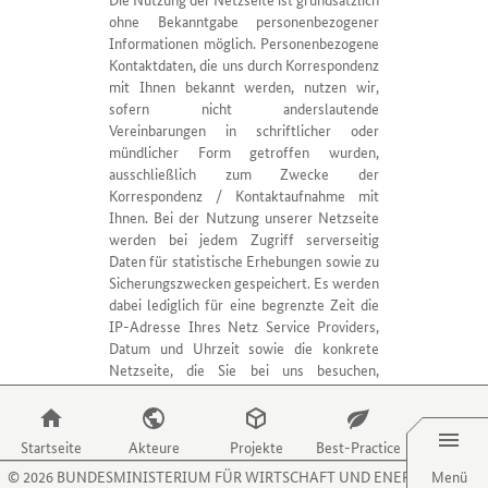
ihre
zu
ohne Bekanntgabe personenbezogener
Verfahren
gelangen.
Informationen möglich. Personenbezogene
und
Nutzen
Kontaktdaten, die uns durch Korrespondenz
Aktivitäten
Sie
mit Ihnen bekannt werden, nutzen wir,
präsentieren.
die
sofern nicht anderslautende
Zugriffstaste
Vereinbarungen in schriftlicher oder
P,
mündlicher Form getroffen wurden,
um
ausschließlich zum Zwecke der
zum
Korrespondenz / Kontaktaufnahme mit
Menüpunkt
Ihnen. Bei der Nutzung unserer Netzseite
für
werden bei jedem Zugriff serverseitig
Projekte
Daten für statistische Erhebungen sowie zu
zu
Sicherungszwecken gespeichert. Es werden
gelangen.
dabei lediglich für eine begrenzte Zeit die
Nutzen
IP-Adresse Ihres Netz Service Providers,
Sie
Datum und Uhrzeit sowie die konkrete
die
Netzseite, die Sie bei uns besuchen,
Zugriffstaste
gespeichert. Die Analyse dieser Daten
B,
Menü
erfolgt ausschließlich zum Zwecke der
um
Optimierung unseres Netzdienstes. Daraus
zum
Startseite
Akteure
Projekte
Best-Practice
werden keine Dateien, die auf Sie
Menüpunkt
©
2026
BUNDESMINISTERIUM FÜR WIRTSCHAFT UND ENERGIE
Menü
zurückführbar wären, ausgewertet. Im
für