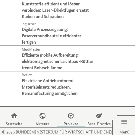
ihre
zu
Konstruktion
(99)
der
Kunststoffe effizient und lösbar
Mit
Verfahren
gelangen.
Normung
(12)
Tabulatortaste
verbinden: Laser-Direktfügen ersetzt
der
und
Nutzen
können
Kleben und Schrauben
Personaldienstleistungen
(1)
Tabulatortaste
Aktivitäten
Sie
Sie
können
logischer
präsentieren.
die
Prototyping
(71)
zur
Sie
Digitale Prozessregelung:
Zugriffstaste
jeweils
Prüfung
(79)
zum
Faserverbundbauteile effizienter
O,
nächsten
jeweils
Simulation
(94)
fertigen
um
Kategorie
nächsten
zum
MudMaster
Technologietransfer
(73)
bzw.
Projekt
Menüpunkt
Effiziente mobile Aufbereitung:
Kriterium
Wartung & Reparatur
(7)
springen.
für
elektromagnetischer Leichtbau-Rüttler
wechseln.
Zulassung
(6)
Organisationen
trennt Bohrschlämme
zu
Sonstige
(10)
Roflex
gelangen.
Elektrische Antriebsrotoren:
Produkte
Nutzen
Materialeinsatz reduzieren,
Sie
Hauptkategorie
Technologiefeld
Remanufacturing ermöglichen
die
Zugriffstaste
Hauptkategorie
Fertigungsverfahren
P,
Menü
Hauptkategorie
Material
um
zum
Startseite
Akteure
Projekte
Best-Practice
Hauptkategorie
Branche
Menüpunkt
©
2026
BUNDESMINISTERIUM FÜR WIRTSCHAFT UND ENERGIE
Menü
für