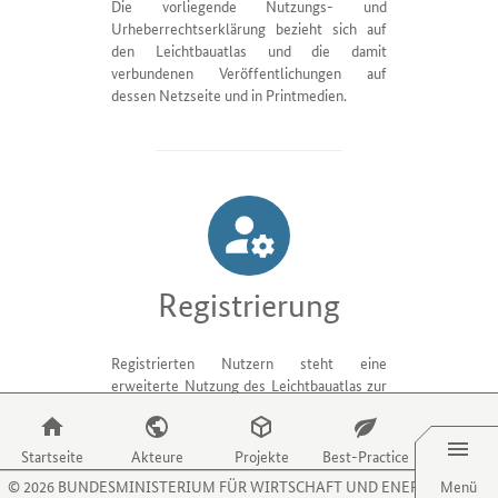
ihre
zu
Die vorliegende Nutzungs- und
Verfahren
gelangen.
Urheberrechtserklärung bezieht sich auf
und
Nutzen
den Leichtbauatlas und die damit
Aktivitäten
Sie
verbundenen Veröffentlichungen auf
präsentieren.
die
dessen Netzseite und in Printmedien.
Zugriffstaste
P,
um
zum
Menüpunkt
für
Projekte
zu
gelangen.
Registrierung
Nutzen
Sie
die
Registrierten Nutzern steht eine
Zugriffstaste
erweiterte Nutzung des Leichtbauatlas zur
B,
Verfügung. Eine Registrierung bedarf der
Menü
um
ausdrücklichen Zustimmung zur
zum
vorliegenden Nutzungs- und
Startseite
Akteure
Projekte
Best-Practice
Menüpunkt
Urheberrechtserklärung. Registrierte
©
2026
BUNDESMINISTERIUM FÜR WIRTSCHAFT UND ENERGIE
Menü
für
Nutzer haben keinen Anspruch auf eine