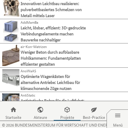
ihre
zu
der
Innovativen Leichtbau realisieren:
Mit
Modellierung & Simulation
1
Verfahren
gelangen.
Tabulatortaste
pulverbettbasiertes Schmelzen von
der
und
Nutzen
Alle auswählen
können
Metall mittels Laser
Tabulatortaste
Aktivitäten
Sie
Sie
können
AddMamBa
präsentieren.
die
zur
Crashverhalten
(25)
Sie
Leicht, lösbar, effizient: 3D-gedruckte
Zugriffstaste
jeweils
zum
Lasten & Beanspruchung
Verbindungselemente machen
(97)
O,
nächsten
jeweils
Bauwerke nachhaltiger
um
Lebenszyklusanalysen
(73)
Kategorie
nächsten
zum
air-Kon-Matrizen
bzw.
Multiphysik-Simulation
(23)
Projekt
Menüpunkt
Weniger Beton durch aufblasbare
Kriterium
springen.
Optimierung
(79)
für
Hohlkammern: Fundamentplatten
wechseln.
Organisationen
effizienter gestalten
Prozesse
(77)
zu
AnoWaAS
Strukturmechanik
(71)
gelangen.
Optimierte Wagenkästen für
Werkstoffe & Materialien
(110)
Nutzen
alternative Antriebe: Leichtbau für
Sie
Zuverlässigkeitsbewertung
(30)
klimaschonende Züge nutzen
die
AntiStatic
Sonstige
(15)
Zugriffstaste
Antistatische Rohre für die Luftfahrt:
P,
Verwertungstechnologien
Menü
Verbundwerkstoffe ersetzen Metall
um
Hauptkategorie
Fertigungsverfahren
zum
Startseite
Akteure
Projekte
Best-Practice
AutoBeam
Menüpunkt
Hauptkategorie
Material
©
2026
BUNDESMINISTERIUM FÜR WIRTSCHAFT UND ENERGIE
Pulverbettschmelzen mit Laser:
Menü
für