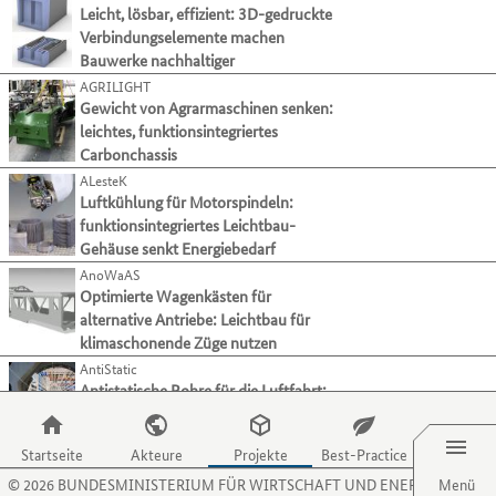
ihre
zu
Konstruktion
(99)
der
Leicht, lösbar, effizient: 3D-gedruckte
Mit
Verfahren
gelangen.
Normung
(12)
Tabulatortaste
Verbindungselemente machen
der
und
Nutzen
können
Bauwerke nachhaltiger
Personaldienstleistungen
(1)
Tabulatortaste
Aktivitäten
Sie
Sie
können
AGRILIGHT
präsentieren.
die
Prototyping
(71)
zur
Sie
Gewicht von Agrarmaschinen senken:
Zugriffstaste
jeweils
Prüfung
(79)
zum
leichtes, funktionsintegriertes
O,
nächsten
jeweils
Simulation
(94)
Carbonchassis
um
Kategorie
nächsten
zum
ALesteK
Technologietransfer
(73)
bzw.
Projekt
Menüpunkt
Luftkühlung für Motorspindeln:
Kriterium
Wartung & Reparatur
(7)
springen.
für
funktionsintegriertes Leichtbau-
wechseln.
Zulassung
(6)
Organisationen
Gehäuse senkt Energiebedarf
zu
Sonstige
(10)
AnoWaAS
gelangen.
Optimierte Wagenkästen für
Produkte
Nutzen
alternative Antriebe: Leichtbau für
Sie
Hauptkategorie
Technologiefeld
klimaschonende Züge nutzen
die
AntiStatic
Zugriffstaste
Hauptkategorie
Fertigungsverfahren
Antistatische Rohre für die Luftfahrt:
P,
Menü
Verbundwerkstoffe ersetzen Metall
Hauptkategorie
Material
um
zum
Startseite
Akteure
Projekte
Best-Practice
Hauptkategorie
Branche
AutoBeam
Menüpunkt
©
2026
BUNDESMINISTERIUM FÜR WIRTSCHAFT UND ENERGIE
Pulverbettschmelzen mit Laser:
Menü
für