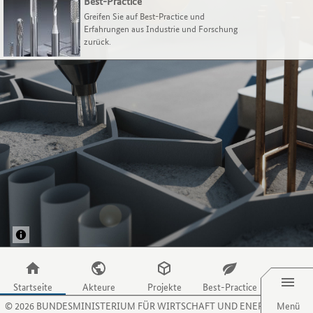
ihre
zu
Best-Practice
Verfahren
gelangen.
Greifen Sie auf Best-Practice und
und
Nutzen
Erfahrungen aus Industrie und Forschung
zurück.
Aktivitäten
Sie
präsentieren.
die
Zugriffstaste
P,
um
zum
Menüpunkt
für
Projekte
zu
gelangen.
Nutzen
Sie
die
Zugriffstaste
B,
Menü
um
zum
Startseite
Akteure
Projekte
Best-Practice
Menüpunkt
©
2026
BUNDESMINISTERIUM FÜR WIRTSCHAFT UND ENERGIE
Menü
für