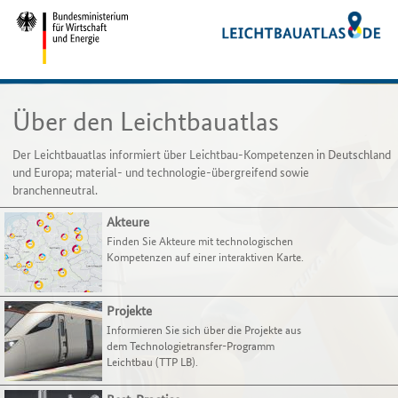
Der
Nutzen
Leichtbauatlas
Sie
ist
die
ein
Zugriffstaste
interaktives
H,
Portal
um
zur
zum
Über den Leichtbauatlas
Darstellung
Menüpunkt
der
der
Der Leichtbauatlas informiert über Leichtbau-Kompetenzen in Deutschland
leichtbaurelevanten
Startseite
und Europa; material- und technologie-übergreifend sowie
Kompetenzen
zu
branchenneutral.
in
gelangen.
Deutschland
Nutzen
Akteure
–
Sie
Finden Sie Akteure mit technologischen
material-
die
Kompetenzen auf einer interaktiven Karte.
und
Zugriffstaste
technologieübergreifend
O,
sowie
um
Projekte
branchenneutral.
zum
Informieren Sie sich über die Projekte aus
Organisationen
Menüpunkt
dem Technologietransfer-Programm
Leichtbau (TTP LB).
können
für
hier
Organisationen