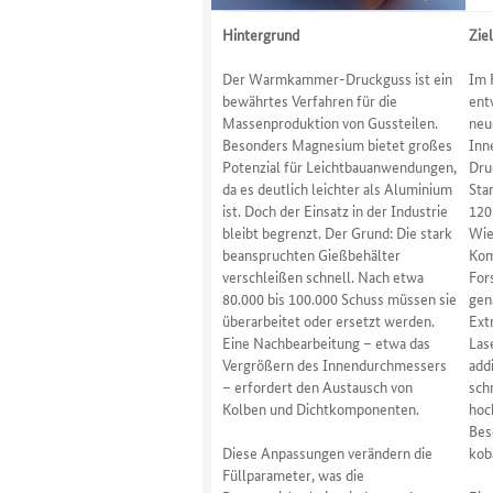
Hintergrund
Zie
Der Warmkammer-Druckguss ist ein
Im 
bewährtes Verfahren für die
ent
Massenproduktion von Gussteilen.
neu
Besonders Magnesium bietet großes
Inn
Potenzial für Leichtbauanwendungen,
Dru
da es deutlich leichter als Aluminium
Sta
ist. Doch der Einsatz in der Industrie
120
bleibt begrenzt. Der Grund: Die stark
Wie
beanspruchten Gießbehälter
Kom
verschleißen schnell. Nach etwa
For
80.000 bis 100.000 Schuss müssen sie
gen
überarbeitet oder ersetzt werden.
Ext
Eine Nachbearbeitung – etwa das
Las
Vergrößern des Innendurchmessers
add
– erfordert den Austausch von
sch
Kolben und Dichtkomponenten.
hoc
Bes
Diese Anpassungen verändern die
kob
Füllparameter, was die