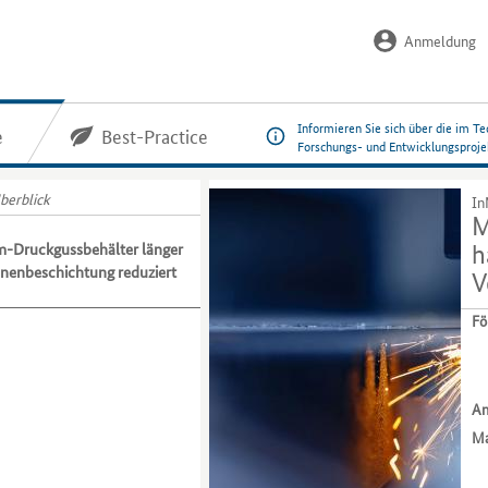
Anmeldung
Informieren Sie sich über die im
e
Best-Practice
Forschungs- und Entwicklungsproje
berblick
In
M
-Druckgussbehälter länger
h
nnenbeschichtung reduziert
V
Fö
An
Ma