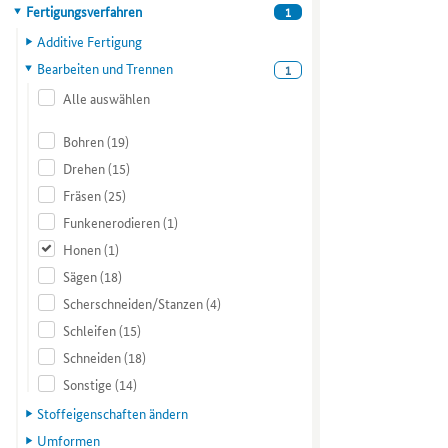
ihre
zu
Hauptkategorie
Fertigungsverfahren
1
Organisationen
Liste.
Verfahren
gelangen.
anhand
Mit
und
Nutzen
Additive Fertigung
von
der
Aktivitäten
Sie
Bearbeiten und Trennen
1
verschiedenen
Tabulatortaste
präsentieren.
die
Alle auswählen
Kompetenzmerkmalen
können
Zugriffstaste
einschränken.
Sie
O,
Mit
zum
um
Bohren
(19)
der
jeweils
zum
Drehen
(15)
Tabulatortaste
nächsten
Menüpunkt
Fräsen
(25)
können
Projekt
für
Sie
springen.
Organisationen
Funkenerodieren
(1)
zur
zu
Honen
(1)
jeweils
gelangen.
Sägen
(18)
nächsten
Nutzen
Kategorie
Sie
Scherschneiden/Stanzen
(4)
bzw.
die
Schleifen
(15)
Kriterium
Zugriffstaste
Schneiden
(18)
wechseln.
P,
um
Sonstige
(14)
zum
Stoffeigenschaften ändern
Menüpunkt
Umformen
für