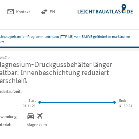
Kontakt
EN
 Technologietransfer-Programm Leichtbau (TTP LB) vom BMWE geförderten marktnahen
kte.
MaGie
agnesium-Druckgussbehälter länger
altbar: Innenbeschichtung reduziert
erschleiß
rderlaufzeit:
Start
Ende
01.11.21
31.10.24
wendung:
terial:
Magnesium