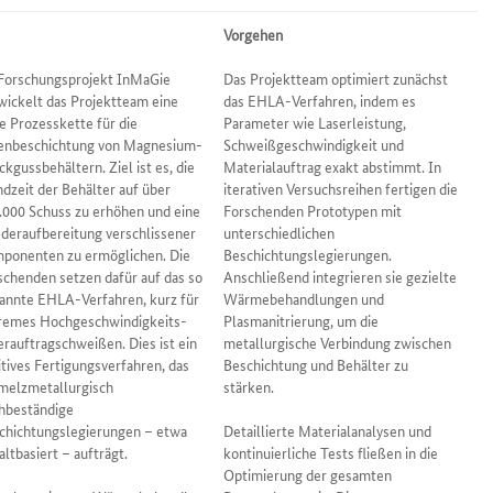
l
Vorgehen
Forschungsprojekt InMaGie
Das Projektteam optimiert zunächst
wickelt das Projektteam eine
das EHLA-Verfahren, indem es
e Prozesskette für die
Parameter wie Laserleistung,
enbeschichtung von Magnesium-
Schweißgeschwindigkeit und
ckgussbehältern. Ziel ist es, die
Materialauftrag exakt abstimmt. In
ndzeit der Behälter auf über
iterativen Versuchsreihen fertigen die
.000 Schuss zu erhöhen und eine
Forschenden Prototypen mit
deraufbereitung verschlissener
unterschiedlichen
ponenten zu ermöglichen. Die
Beschichtungslegierungen.
schenden setzen dafür auf das so
Anschließend integrieren sie gezielte
annte EHLA-Verfahren, kurz für
Wärmebehandlungen und
remes Hochgeschwindigkeits-
Plasmanitrierung, um die
erauftragschweißen. Dies ist ein
metallurgische Verbindung zwischen
itives Fertigungsverfahren, das
Beschichtung und Behälter zu
melzmetallurgisch
stärken.
hbeständige
chichtungslegierungen – etwa
Detaillierte Materialanalysen und
altbasiert – aufträgt.
kontinuierliche Tests fließen in die
Optimierung der gesamten