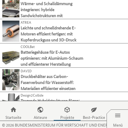
ihre
zu
der
Wärme- und Schalldämmung
Mit
Modellierung & Simulation
1
Verfahren
gelangen.
Tabulatortaste
integrieren: hybride
der
und
Nutzen
Alle auswählen
können
Sandwichstrukturen mit
Tabulatortaste
Aktivitäten
Sie
Sie
Melaminharzschaum
können
ATREA
präsentieren.
die
zur
Crashverhalten
(25)
Sie
Leichte und schnelldrehende E-
Zugriffstaste
jeweils
zum
Lasten & Beanspruchung
Motoren effizient fertigen: mit
(97)
O,
nächsten
jeweils
Kupferdruckguss und 3D-Druck
um
Lebenszyklusanalysen
(73)
Kategorie
nächsten
zum
COOLBat
bzw.
Multiphysik-Simulation
(23)
Projekt
Menüpunkt
Batteriegehäuse für E-Autos
Kriterium
springen.
Optimierung
(79)
für
optimieren: mit Aluminium-Schaum
wechseln.
Organisationen
und effizienterer Herstellung
Prozesse
(77)
zu
DAVID
Strukturmechanik
(71)
gelangen.
Druckbehälter aus Carbon-
Werkstoffe & Materialien
(110)
Nutzen
Faserverbund für Wasserstoff:
Sie
Zuverlässigkeitsbewertung
(30)
Materialien effizienter einsetzen
die
Design2Collide
Sonstige
(15)
Zugriffstaste
Tragende Hybridstrukturen fügen:
P,
Verwertungstechnologien
Menü
Elektromagnetisches Pulsschweißen
um
für Aluminium und Stahl
Hauptkategorie
Fertigungsverfahren
zum
Startseite
Akteure
Projekte
Best-Practice
KoLibri
Menüpunkt
Hauptkategorie
Material
©
2026
BUNDESMINISTERIUM FÜR WIRTSCHAFT UND ENERGIE
Leichtbau-Kühlsystem entwickeln für
Menü
für