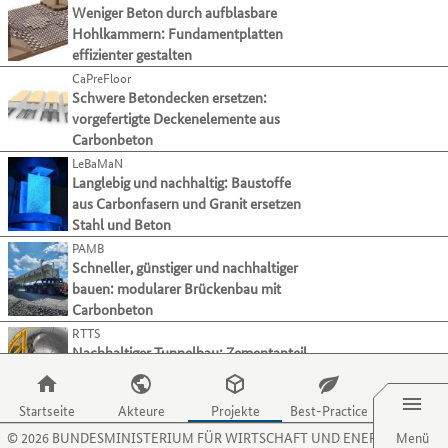
ihre
zu
Alle auswählen
der
Weniger Beton durch aufblasbare
Mit
Verfahren
gelangen.
Tabulatortaste
Hohlkammern: Fundamentplatten
der
und
Nutzen
Faserspritzen
(4)
können
effizienter gestalten
Tabulatortaste
Aktivitäten
Sie
Sie
Faserwickeln
(17)
können
CaPreFloor
präsentieren.
die
zur
Sie
Schwere Betondecken ersetzen:
Gießen (Beton)
(9)
Zugriffstaste
jeweils
zum
vorgefertigte Deckenelemente aus
O,
Handlaminieren
(9)
nächsten
jeweils
Carbonbeton
um
Kategorie
Harzinfusionsverfahren
(15)
nächsten
zum
LeBaMaN
bzw.
Projekt
Harzinjektionsverfahren
(12)
Menüpunkt
Langlebig und nachhaltig: Baustoffe
Kriterium
springen.
für
aus Carbonfasern und Granit ersetzen
Prepreg-Verarbeitung
(23)
wechseln.
Organisationen
Stahl und Beton
Spritzen (Beton)
(2)
zu
PAMB
gelangen.
Vakuum-Infusion
(12)
Schneller, günstiger und nachhaltiger
Nutzen
Sonstige
bauen: modularer Brückenbau mit
(31)
Sie
Carbonbeton
Fügen
die
RTTS
Zugriffstaste
Textiltechnik
Nachhaltiger Tunnelbau: Zementanteil
P,
Urformen
Menü
reduzieren, Aushub wiederverwerten
um
zum
Hauptkategorie
Material
Startseite
Akteure
Projekte
Best-Practice
WallConnEct
Menüpunkt
©
2026
BUNDESMINISTERIUM FÜR WIRTSCHAFT UND ENERGIE
Automatisiert und nachhaltig bauen:
Menü
Hauptkategorie
Branche
für