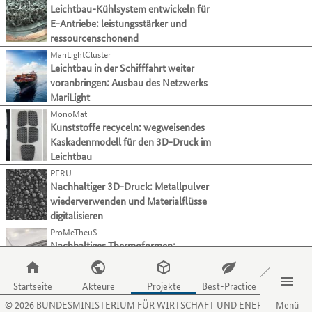
ihre
zu
der
Leichtbau-Kühlsystem entwickeln für
Mit
Modellierung & Simulation
Verfahren
gelangen.
Tabulatortaste
E-Antriebe: leistungsstärker und
der
und
Nutzen
Verwertungstechnologien
1
können
ressourcenschonend
Tabulatortaste
Aktivitäten
Sie
Sie
Alle auswählen
können
MariLightCluster
präsentieren.
die
zur
Sie
Leichtbau in der Schifffahrt weiter
Zugriffstaste
jeweils
zum
Downcycling
voranbringen: Ausbau des Netzwerks
(11)
O,
nächsten
jeweils
MariLight
um
Materialtrennung
(29)
Kategorie
nächsten
zum
MonoMat
bzw.
Recycling
(90)
Projekt
Menüpunkt
Kunststoffe recyceln: wegweisendes
Kriterium
springen.
Upcycling
(9)
für
Kaskadenmodell für den 3D-Druck im
wechseln.
Organisationen
Leichtbau
Sonstige
(9)
zu
PERU
Hauptkategorie
Fertigungsverfahren
gelangen.
Nachhaltiger 3D-Druck: Metallpulver
Nutzen
wiederverwenden und Materialflüsse
Hauptkategorie
Material
Sie
digitalisieren
die
Hauptkategorie
Branche
ProMeTheuS
Zugriffstaste
Nachhaltiges Thermoformen:
P,
Menü
Recyclingfasern machen Leichtbau-
um
Teile effizienter und stabiler
zum
Startseite
Akteure
Projekte
Best-Practice
Re-use
Menüpunkt
©
2026
BUNDESMINISTERIUM FÜR WIRTSCHAFT UND ENERGIE
Thermoplastische Kohlenstofffaser-
Menü
für