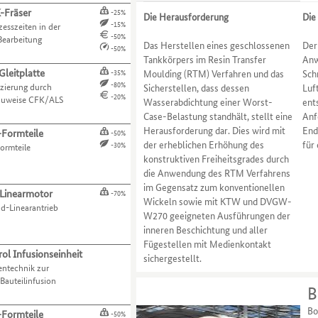
-Fräser
-25%
Die Herausforderung
Die
-15%
esszeiten in der
-50%
earbeitung
Das Herstellen eines geschlossenen
Der
-50%
Tankkörpers im Resin Transfer
Anw
leitplatte
Moulding (RTM) Verfahren und das
Sch
-35%
-80%
zierung durch
Sicherstellen, dass dessen
Luf
-20%
auweise CFK/ALS
Wasserabdichtung einer Worst-
ent
Case-Belastung standhält, stellt eine
Anf
Herausforderung dar. Dies wird mit
End
Formteile
-50%
der erheblichen Erhöhung des
für
-30%
ormteile
konstruktiven Freiheitsgrades durch
die Anwendung des RTM Verfahrens
im Gegensatz zum konventionellen
 Linearmotor
-70%
Wickeln sowie mit KTW und DVGW-
d-Linearantrieb
W270 geeigneten Ausführungen der
inneren Beschichtung und aller
Fügestellen mit Medienkontakt
ol Infusionseinheit
sichergestellt.
ntechnik zur
auteilinfusion
B
Bo
Formteile
-50%