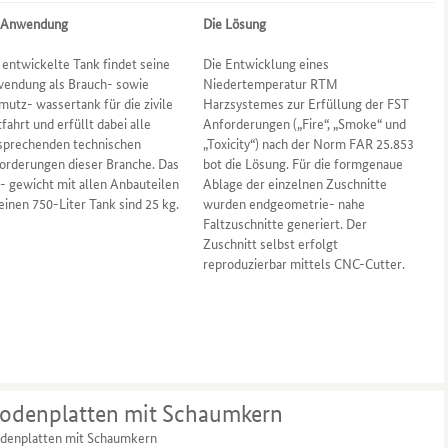
 Anwendung
Die Lösung
 entwickelte Tank findet seine
Die Entwicklung eines
endung als Brauch- sowie
Niedertemperatur RTM
mutz- wassertank für die zivile
Harzsystemes zur Erfüllung der FST
tfahrt und erfüllt dabei alle
Anforderungen („Fire“, „Smoke“ und
sprechenden technischen
„Toxicity“) nach der Norm FAR 25.853
orderungen dieser Branche. Das
bot die Lösung. Für die formgenaue
- gewicht mit allen Anbauteilen
Ablage der einzelnen Zuschnitte
 einen 750-Liter Tank sind 25 kg.
wurden endgeometrie- nahe
Faltzuschnitte generiert. Der
Zuschnitt selbst erfolgt
reproduzierbar mittels CNC-Cutter.
odenplatten mit Schaumkern
denplatten mit Schaumkern