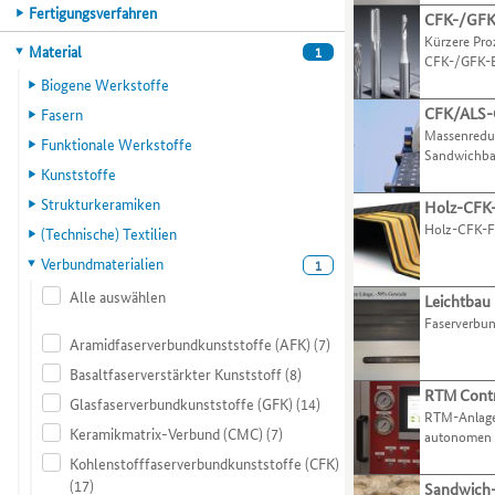
ihre
zu
Hauptkategorie
Fertigungsverfahren
CFK-/GFK
Organisationen
Practice-
Verfahren
gelangen.
Kürzere Proz
anhand
Beispiele
und
Nutzen
Hauptkategorie
Material
1
CFK-/GFK-B
von
in
Aktivitäten
Sie
Biogene Werkstoffe
verschiedenen
dieser
präsentieren.
die
Kompetenzmerkmalen
Liste.
Zugriffstaste
CFK/ALS-G
Fasern
einschränken.
Mit
O,
Massenredu
Funktionale Werkstoffe
Mit
der
Sandwichb
um
Kunststoffe
der
Tabulatortaste
zum
Tabulatortaste
können
Menüpunkt
Strukturkeramiken
Holz-CFK-
können
Sie
für
Holz-CFK-F
(Technische) Textilien
Sie
zum
Organisationen
Verbundmaterialien
zur
jeweils
1
zu
jeweils
nächsten
gelangen.
Alle auswählen
Leichtbau
nächsten
Best-
Nutzen
Faserverbun
Kategorie
Practice-
Sie
Aramidfaserverbundkunststoffe (AFK)
(7)
bzw.
Beispiel
die
Basaltfaserverstärkter Kunststoff
(8)
Kriterium
springen.
Zugriffstaste
RTM Contr
wechseln.
P,
Glasfaserverbundkunststoffe (GFK)
(14)
RTM-Anlage
um
Keramikmatrix-Verbund (CMC)
(7)
autonomen B
zum
Kohlenstofffaserverbundkunststoffe (CFK)
Menüpunkt
(17)
für
Sandwich-