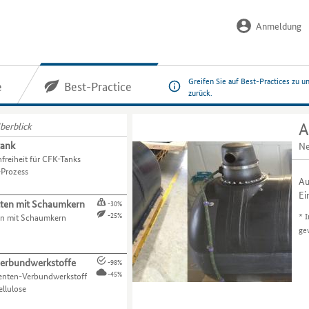
Anmeldung
Greifen Sie auf Best-Practices zu u
e
Best-Practice
zurück.
berblick
A
tank
Ne
freiheit für CFK-Tanks
Prozess
Au
Ei
ten mit Schaumkern
-30%
*
I
-25%
en mit Schaumkern
ge
verbundwerkstoffe
-98%
-45%
nten-Verbundwerkstoff
ellulose