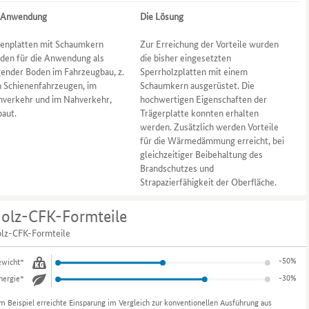
 Anwendung
Die Lösung
enplatten mit Schaumkern
Zur Erreichung der Vorteile wurden
den für die Anwendung als
die bisher eingesetzten
gender Boden im Fahrzeugbau, z.
Sperrholzplatten mit einem
in Schienenfahrzeugen, im
Schaumkern ausgerüstet. Die
nverkehr und im Nahverkehr,
hochwertigen Eigenschaften der
baut.
Trägerplatte konnten erhalten
werden. Zusätzlich werden Vorteile
für die Wärmedämmung erreicht, bei
gleichzeitiger Beibehaltung des
Brandschutzes und
Strapazierfähigkeit der Oberfläche.
olz-CFK-Formteile
lz-CFK-Formteile
-50%
wicht*
-30%
nergie*
m Beispiel erreichte Einsparung im Vergleich zur konventionellen Ausführung aus