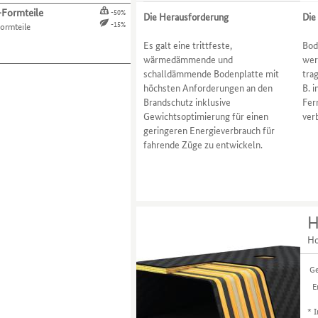
Formteile
-50%
Die Herausforderung
Die
-15%
ormteile
Es galt eine trittfeste,
Bod
wärmedämmende und
wer
schalldämmende Bodenplatte mit
tra
höchsten Anforderungen an den
B. 
Brandschutz inklusive
Fer
Gewichtsoptimierung für einen
ver
geringeren Energieverbrauch für
fahrende Züge zu entwickeln.
H
Ho
Ge
E
*
I