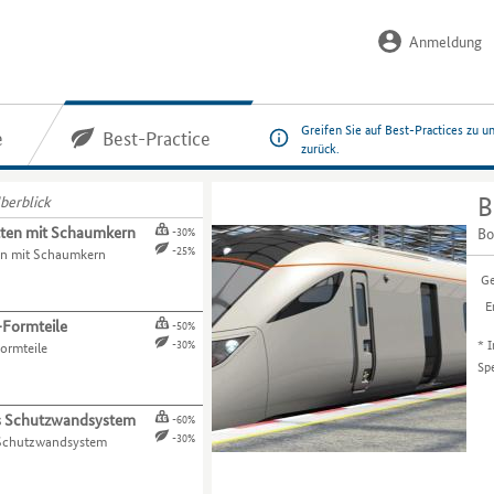
Anmeldung
Greifen Sie auf Best-Practices zu u
e
Best-Practice
zurück.
berblick
B
ten mit Schaumkern
Bo
-30%
-25%
en mit Schaumkern
Ge
E
Formteile
-50%
*
I
-30%
ormteile
Sp
s Schutzwandsystem
-60%
-30%
Schutzwandsystem