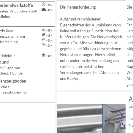
verbundwerkstoffe
-98%
Die Herausforderung
Die
-45%
nten-Verbundwerkstoff
ellulose
Aufgrund verschiedener
Bor
Eigenschaften des Aluminiums kann
Fah
-Fräser
keine vollständige Substitution des
Lei
-25%
-15%
esszeiten in der
Kupfers erfolgen. Die Notwendigkeit
bie
-50%
earbeitung
von Al/Cu- Mischverbindungen ist
und
-50%
gegeben und führt zu verschiedenen
Mög
Herausforderungen. Hierzu zählt
die
f-Metall-
-25%
unter anderem die Vermeidung von
red
rbund
spröden intermetallischen
Kup
tes Fügen von
Verbindungen zwischen Aluminium
Wer
Metall-Hybriden
und Kupfer.
Alu
fahrzeugboden
gen
 eines
hrzeugbodens für
A
Ei
Ge
Pr