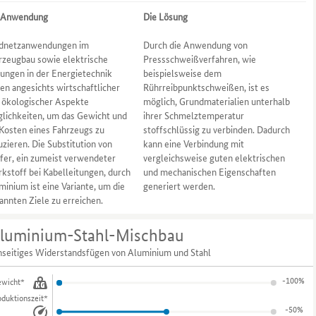
 Anwendung
Die Lösung
dnetzanwendungen im
Durch die Anwendung von
rzeugbau sowie elektrische
Pressschweißverfahren, wie
tungen in der Energietechnik
beispielsweise dem
ten angesichts wirtschaftlicher
Rührreibpunktschweißen, ist es
 ökologischer Aspekte
möglich, Grundmaterialien unterhalb
lichkeiten, um das Gewicht und
ihrer Schmelztemperatur
 Kosten eines Fahrzeugs zu
stoffschlüssig zu verbinden. Dadurch
uzieren. Die Substitution von
kann eine Verbindung mit
fer, ein zumeist verwendeter
vergleichsweise guten elektrischen
kstoff bei Kabelleitungen, durch
und mechanischen Eigenschaften
minium ist eine Variante, um die
generiert werden.
annten Ziele zu erreichen.
luminium-Stahl-Mischbau
nseitiges Widerstandsfügen von Aluminium und Stahl
-100%
wicht*
oduktionszeit*
-50%