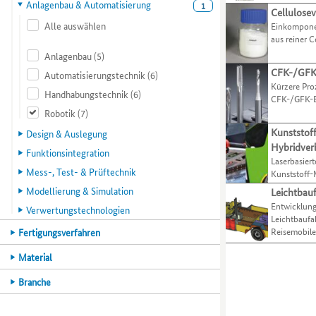
ihre
zu
Anlagenbau & Automatisierung
1
Cellulose
Organisationen
Practice-
Verfahren
gelangen.
Alle auswählen
Einkompone
anhand
Beispiele
und
Nutzen
aus reiner C
von
in
Aktivitäten
Sie
verschiedenen
Anlagenbau
(5)
dieser
präsentieren.
die
Kompetenzmerkmalen
Liste.
Zugriffstaste
CFK-/GFK
Automatisierungstechnik
(6)
einschränken.
Mit
O,
Kürzere Proz
Handhabungstechnik
(6)
Mit
der
CFK-/GFK-B
um
der
Tabulatortaste
Robotik
(7)
zum
Tabulatortaste
können
Menüpunkt
Kunststof
Design & Auslegung
können
Sie
für
Hybridve
Funktionsintegration
Sie
zum
Organisationen
Laserbasier
zur
jeweils
zu
Mess-, Test- & Prüftechnik
Kunststoff-
jeweils
nächsten
gelangen.
Modellierung & Simulation
Leichtbau
nächsten
Best-
Nutzen
Entwicklung
Verwertungstechnologien
Kategorie
Practice-
Sie
Leichtbaufa
bzw.
Beispiel
die
Reisemobile
Hauptkategorie
Fertigungsverfahren
Kriterium
springen.
Zugriffstaste
wechseln.
P,
Hauptkategorie
Material
um
Hauptkategorie
Branche
zum
Menüpunkt
für