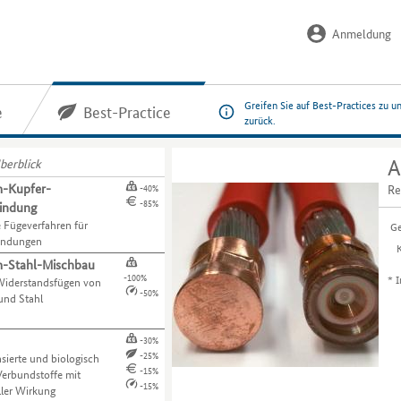
Anmeldung
Greifen Sie auf Best-Practices zu u
e
Best-Practice
zurück.
berblick
A
m-Kupfer-
Re
-40%
-85%
indung
e Fügeverfahren für
Ge
indungen
-Stahl-Mischbau
-100%
*
I
 Widerstandsfügen von
-50%
und Stahl
-30%
-25%
sierte und biologisch
-15%
erbundstoffe mit
-15%
ller Wirkung