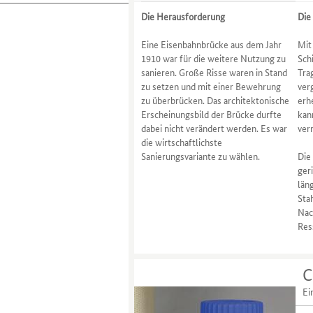
Die Herausforderung
Die
Eine Eisenbahnbrücke aus dem Jahr
Mit
1910 war für die weitere Nutzung zu
Sch
sanieren. Große Risse waren in Stand
Tra
zu setzen und mit einer Bewehrung
ver
zu überbrücken. Das architektonische
erh
Erscheinungsbild der Brücke durfte
kan
dabei nicht verändert werden. Es war
ver
die wirtschaftlichste
Sanierungsvariante zu wählen.
Die
ger
län
Sta
Nac
Res
C
Ei