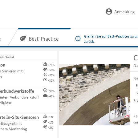
Anmeldung
Greifen Sie auf Best-Practices zu u
e
Best-Practice
zurück.
berblick
C
ton
Na
-75%
-50%
s Sanieren mit
-30%
n
Ge
-30%
E
verbundwerkstoffe
-98%
-45%
nten-Verbundwerkstoff
Pr
ellulose
*
I
rte In-Situ-Sensoren
-1%
St
-1%
lässigkeit mit
-2%
ichem Monitoring