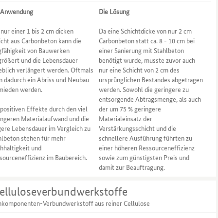
 Anwendung
Die Lösung
 nur einer 1 bis 2 cm dicken
Da eine Schichtdicke von nur 2 cm
icht aus Carbonbeton kann die
Carbonbeton statt ca. 8 - 10 cm bei
gfähigkeit von Bauwerken
einer Sanierung mit Stahlbeton
größert und die Lebensdauer
benötigt wurde, musste zuvor auch
eblich verlängert werden. Oftmals
nur eine Schicht von 2 cm des
n dadurch ein Abriss und Neubau
ursprünglichen Bestandes abgetragen
mieden werden.
werden. Sowohl die geringere zu
entsorgende Abtragsmenge, als auch
 positiven Effekte durch den viel
der um 75 % geringere
ingeren Materialaufwand und die
Materialeinsatz der
gere Lebensdauer im Vergleich zu
Verstärkungsschicht und die
hlbeton stehen für mehr
schnellere Ausführung führten zu
hhaltigkeit und
einer höheren Ressourceneffizienz
sourceneffizienz im Baubereich.
sowie zum günstigsten Preis und
damit zur Beauftragung.
elluloseverbundwerkstoffe
nkomponenten-Verbundwerkstoff aus reiner Cellulose