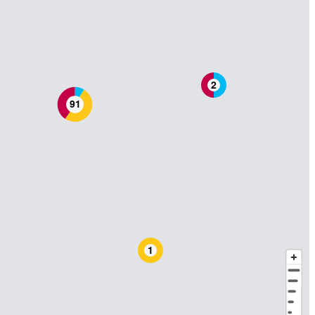
2
91
1