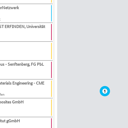
erNetzwerk
g
T ERFINDEN, Universität
us - Senftenberg, FG PbL
terials Engineering - CME
1
fen
osites GmbH
h
titut gGmbH