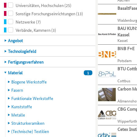
ihre
zu
Universitäten, Hochschulen
(25)
Organisationen
Liste.
Verfahren
gelangen.
BasaltFas
anhand
Mit
und
Nutzen
Sonstige Forschungseinrichtungen
(13)
von
der
Aktivitäten
Sie
Waldenbur
Netzwerke
(7)
verschiedenen
Tabulatortaste
präsentieren.
die
BAU KUNS
Verbände, Kammern
(3)
Kompetenzmerkmalen
können
Zugriffstaste
Kassel
einschränken.
Sie
O,
Hauptkategorie
Angebot
Kassel
Mit
zur
um
BNB F+E
der
jeweils
zum
Hauptkategorie
Technologiefeld
Tabulatortaste
nächsten
Menüpunkt
Potsdam
können
Organisation
für
Hauptkategorie
Fertigungsverfahren
Sie
springen.
Organisationen
BTU Cottb
Hauptkategorie
Material
1
zur
zu
jeweils
gelangen.
Cottbus
Biogene Werkstoffe
nächsten
Nutzen
Carbon Ma
Fasern
Kategorie
Sie
bzw.
die
Funktionale Werkstoffe
Allmannsho
Kriterium
Zugriffstaste
Kunststoffe
CBG Comp
wechseln.
P,
Metalle
um
Wipperfürt
zum
Strukturkeramiken
Menüpunkt
Cetex Ins
(Technische) Textilien
für