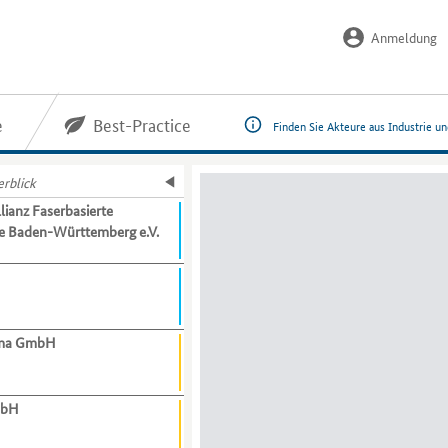
Anmeldung
e
Best-Practice
Finden Sie Akteure aus Industrie u
rblick
ianz Faserbasierte
e Baden-Württemberg e.V.
gma GmbH
mbH