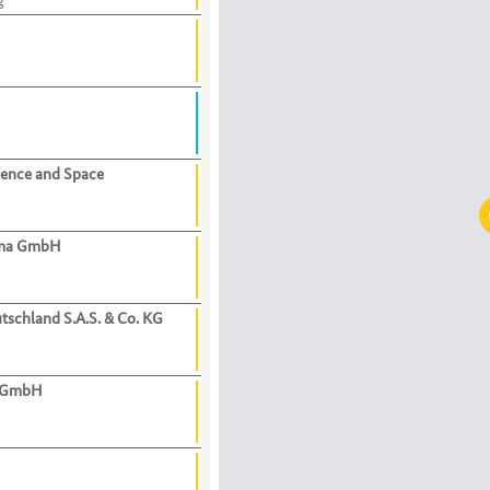
fence and Space
gma GmbH
tschland S.A.S. & Co. KG
 GmbH