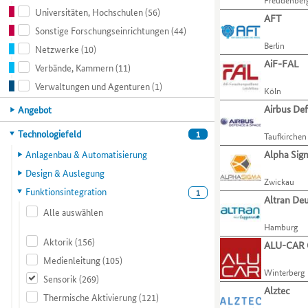
ihre
zu
Universitäten, Hochschulen
(56)
Organisationen
Liste.
Verfahren
gelangen.
AFT
anhand
Mit
und
Nutzen
Sonstige Forschungseinrichtungen
(44)
von
der
Aktivitäten
Sie
Berlin
Netzwerke
(10)
verschiedenen
Tabulatortaste
präsentieren.
die
AiF-FAL
Verbände, Kammern
(11)
Kompetenzmerkmalen
können
Zugriffstaste
einschränken.
Sie
O,
Verwaltungen und Agenturen
(1)
Köln
Mit
zur
um
Airbus De
der
Hauptkategorie
Angebot
jeweils
zum
Tabulatortaste
nächsten
Menüpunkt
Hauptkategorie
Technologiefeld
1
Taufkirchen
können
Organisation
für
Sie
springen.
Organisationen
Anlagenbau & Automatisierung
Alpha Si
zur
zu
Design & Auslegung
jeweils
gelangen.
Zwickau
Funktionsintegration
nächsten
1
Nutzen
Altran Deu
Kategorie
Sie
Alle auswählen
bzw.
die
Hamburg
Kriterium
Zugriffstaste
Aktorik
(156)
ALU-CAR
wechseln.
P,
Medienleitung
(105)
um
Winterberg
zum
Sensorik
(269)
Menüpunkt
Alztec
Thermische Aktivierung
(121)
für