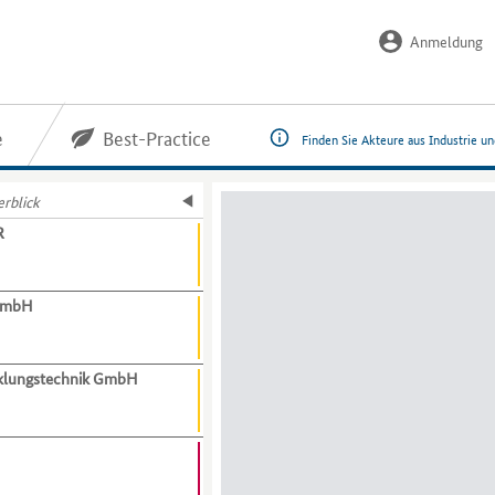
Anmeldung
e
Best-Practice
Finden Sie Akteure aus Industrie u
rblick
R
GmbH
cklungstechnik GmbH