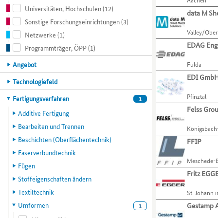
ihre
zu
Universitäten, Hochschulen
(12)
Organisationen
Liste.
Verfahren
gelangen.
data M Sh
anhand
Mit
und
Nutzen
Sonstige Forschungseinrichtungen
(3)
von
der
Aktivitäten
Sie
Valley/Ober
Netzwerke
(1)
verschiedenen
Tabulatortaste
präsentieren.
die
EDAG Eng
Programmträger, ÖPP
(1)
Kompetenzmerkmalen
können
Zugriffstaste
einschränken.
Sie
O,
Hauptkategorie
Angebot
Fulda
Mit
zur
um
EDI Gmb
der
jeweils
zum
Hauptkategorie
Technologiefeld
Tabulatortaste
nächsten
Menüpunkt
Pfinztal
können
Organisation
für
Hauptkategorie
Fertigungsverfahren
1
Sie
springen.
Organisationen
Felss Gr
Additive Fertigung
zur
zu
jeweils
Bearbeiten und Trennen
gelangen.
Königsbach
nächsten
Nutzen
Beschichten (Oberflächentechnik)
FFIP
Kategorie
Sie
Faserverbundtechnik
bzw.
die
Meschede-B
Kriterium
Fügen
Zugriffstaste
Fritz EG
wechseln.
P,
Stoffeigenschaften ändern
um
Textiltechnik
St. Johann i
zum
Menüpunkt
Umformen
Gestamp A
1
für