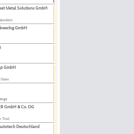
eet Metal Solutions GmbH
laindern
ineering GmbH
H
oup GmbH
-Stein
erge
GER GmbH & Co. OG
n Tirol
utotech Deutschland