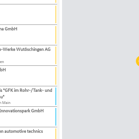
gma GmbH
m-Werke Wutöschingen AG
gen
mbH
eis "GFK im Rohr-/Tank- und
u"
m Main
Innovationspark GmbH
n automotive technics