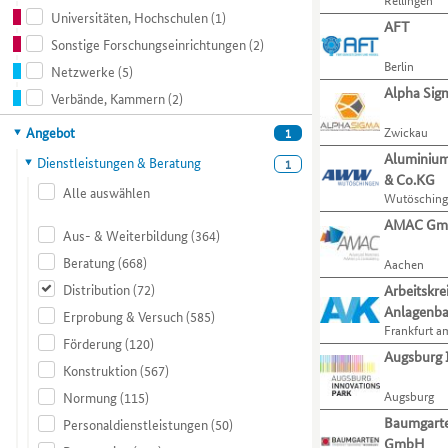
ihre
zu
Universitäten, Hochschulen
(1)
Organisationen
Liste.
Verfahren
gelangen.
AFT
anhand
Mit
und
Nutzen
Sonstige Forschungseinrichtungen
(2)
von
der
Aktivitäten
Sie
Berlin
Netzwerke
(5)
verschiedenen
Tabulatortaste
präsentieren.
die
Alpha Si
Verbände, Kammern
(2)
Kompetenzmerkmalen
können
Zugriffstaste
einschränken.
Sie
O,
Hauptkategorie
Angebot
Zwickau
1
Mit
zur
um
Aluminiu
der
jeweils
zum
Dienstleistungen & Beratung
1
Tabulatortaste
& Co.KG
nächsten
Menüpunkt
Alle auswählen
Wutöschin
können
Organisation
für
Sie
springen.
Organisationen
AMAC G
Aus- & Weiterbildung
(364)
zur
zu
jeweils
gelangen.
Beratung
(668)
Aachen
nächsten
Nutzen
Distribution
(72)
Arbeitskr
Kategorie
Sie
Anlagenba
Erprobung & Versuch
(585)
bzw.
die
Frankfurt a
Kriterium
Zugriffstaste
Förderung
(120)
Augsburg 
wechseln.
P,
Konstruktion
(567)
um
Augsburg
Normung
(115)
zum
Menüpunkt
Baumgarte
Personaldienstleistungen
(50)
für
GmbH